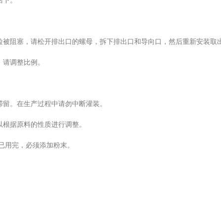
话下。
粒被阻塞，请松开排出口的螺母，拆下排出口和导向口，然后重新安装取
，请调整比例。
滞留。在生产过程中请勿中断灌装。
以根据原料的性质进行调整。
已用完，必须添加粉末。