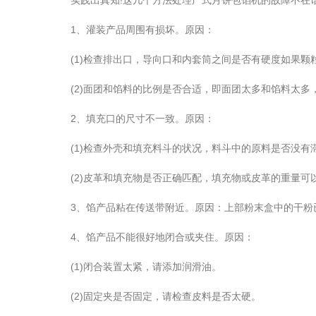
实践出真知!这几个方法处理广式月饼包馅机的故障不在
1、灌装产品周围有损坏。原因：
(1)检查排出口，导向口和内套筒之间是否有硬度如果颗
(2)面团和馅料的比例是否合适，即面团太多和馅料太多
2、填充口的尺寸不一致。原因：
(1)检查外壳和填充料斗的状况，料斗中的原料是否没有
(2)皮革和填充物是否正确匹配，填充物或皮革的重量可
3、馅产品粘在传送带附近。原因：上部粉末盒中的干粉
4、馅产品不能很好地闭合或夹住。原因：
(1)闭合装置太紧，请添加润滑油。
(2)固定夹是否固定，请检查皮料是否太硬。