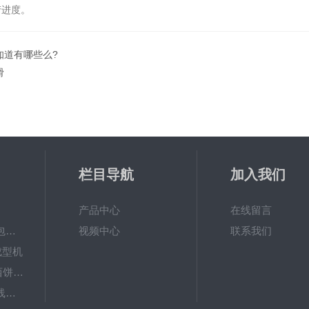
进度。
知道有哪些么?
滑
栏目导航
加入我们
产品中心
在线留言
SRSM-Ⅲ多功能面包生产线 酥饼机
视频中心
联系我们
成型机
SRXB-502曲奇小西饼挤花机
SRBM-Ⅲ包子生产线（包子机）