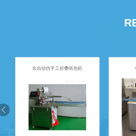
R
牛舌头饼盖章机