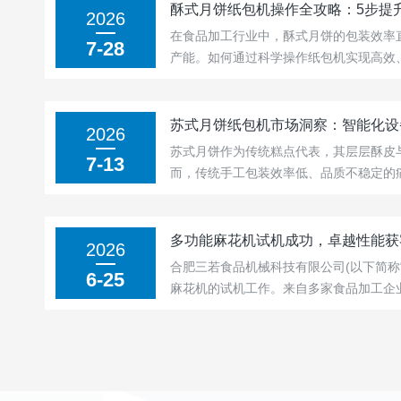
酥式月饼纸包机操作全攻略：5步提
2026
在食品加工行业中，酥式月饼的包装效率
7-28
产能。如何通过科学操作纸包机实现高效
业降本增效的关键。本文从技术层面拆解
以“五步法”助力企业提升效率、降低损耗
一、设备检查与调试：夯实基础，规避隐患操
苏式月饼纸包机市场洞察：智能化设
2026
苏式月饼作为传统糕点代表，其层层酥皮
7-13
而，传统手工包装效率低、品质不稳定的
着消费升级与工业化进程加速，智能化苏
借高效、精准、稳定的优势，正重塑行业
核心装备。本文从市场维度解析其崛起逻辑与
多功能麻花机试机成功，卓越性能获
2026
合肥三若食品机械科技有限公司(以下简称
6-25
麻花机的试机工作。来自多家食品加工企
与产品试制，设备在运行稳定性、成型效
获得客户一致好评。合肥三若食品机械科
东经济开发区，是一家集食品机械研发...