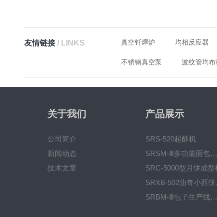
真空钎焊炉
均相反应器
友情链接
/ LINKS
不锈钢真空泵
波纹管均布
关于我们
产品展示
公司简介
SRS-520起酥机
新闻动态
SRSM-Ⅲ多功能面包生产线 酥饼
技术文章
SRC-5000型月饼成型
SRX
SRBM-Ⅲ包子生产线（包子机
SRP-640全自动排盘