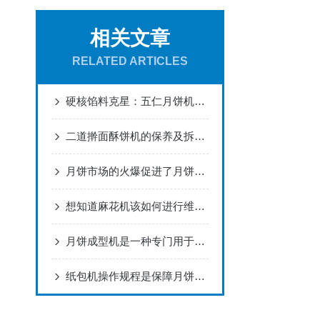
相关文章
RELATED ARTICLES
硬核馅料克星：五仁月饼机对比广式、苏式设备的独特优势
二道擀面酥饼机的保养及拆洗注意事项看完就知道了
月饼市场的火爆促进了月饼机强占市场
想知道麻花机该如何进行维护保养就看看这些吧
月饼成型机是一种专门用于制作月饼的机械设备
纸包机操作规程是保障月饼高效包装的关键