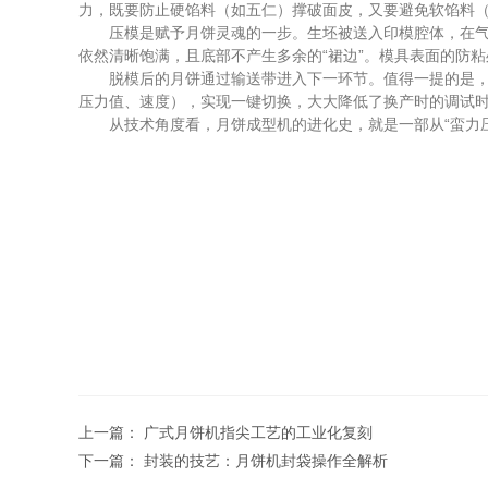
力，既要防止硬馅料（如五仁）撑破面皮，又要避免软馅料
压模是赋予月饼灵魂的一步。生坯被送入印模腔体，在气动
依然清晰饱满，且底部不产生多余的“裙边”。模具表面的防
脱模后的月饼通过输送带进入下一环节。值得一提的是，为
压力值、速度），实现一键切换，大大降低了换产时的调试
从技术角度看，月饼成型机的进化史，就是一部从“蛮力压制
上一篇：
广式月饼机指尖工艺的工业化复刻
下一篇：
封装的技艺：月饼机封袋操作全解析