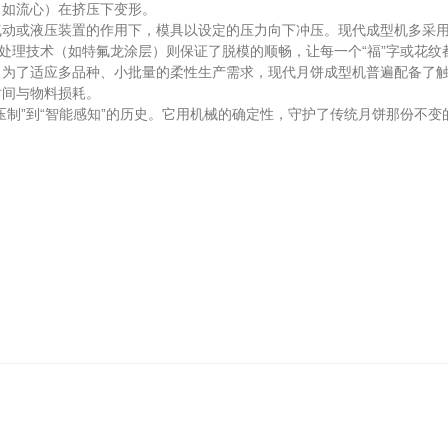
（如流心）在挤压下变形。
或液压装置的作用下，模具以设定的压力向下冲压。现代成型机多采用双
粘处理技术（如特氟龙涂层）则保证了脱模的顺畅，让每一个“福”字或花
了适应多品种、小批量的柔性生产需求，现代月饼成型机普遍配备了触
时间与物料损耗。
”到“智能感知”的历史。它用机械的确定性，守护了传统月饼那份不变