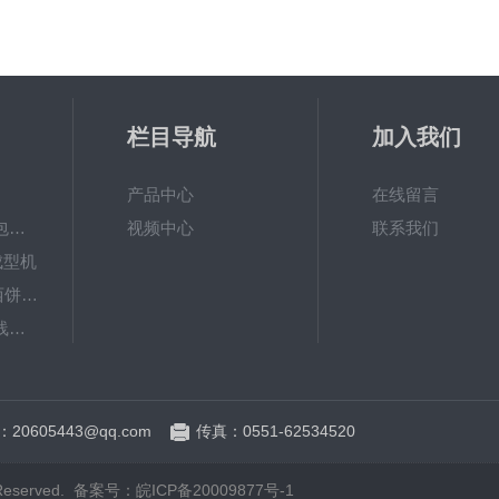
栏目导航
加入我们
产品中心
在线留言
SRSM-Ⅲ多功能面包生产线 酥饼机
视频中心
联系我们
成型机
SRXB-502曲奇小西饼挤花机
SRBM-Ⅲ包子生产线（包子机）
排盘机
20605443@qq.com
传真：0551-62534520
served.
备案号：皖ICP备20009877号-1