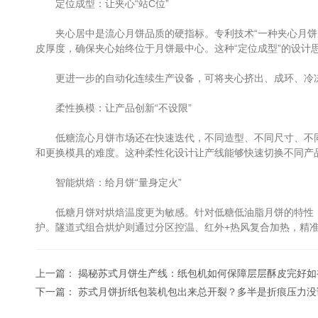
定位成型：让夹心“站C位”
夹心居中是流心月饼品质的硬指标。专利技术“一种夹心月饼成
皮厚度，确保夹心始终位于月饼最中心。这种“定位成型”的设计
更进一步的自动化连续生产设备，可将夹心挤出、成环、冷冻
柔性换模：让产品创新“不设限”
低糖流心月饼市场还在快速迭代，不同造型、不同尺寸、不同
和更换模具的难度。这种柔性化设计让产线能够快速切换不同产
智能烘焙：给月饼“量身定火”
低糖月饼对烘焙温度更为敏感。针对低糖低油脂月饼的特性，
护。隧道式组合烘炉则通过分区控温、红外+热风复合加热，精
上一篇：
揭秘苏式月饼生产线：纸包机如何保障层层酥皮完好如
下一篇：
苏式月饼折纸包装机包出来总开裂？多半是折痕压力没