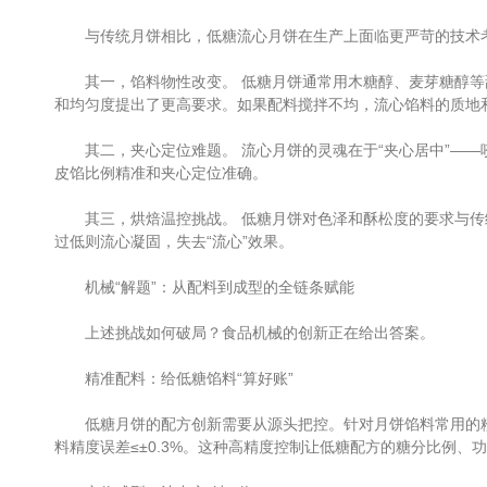
与传统月饼相比，低糖流心月饼在生产上面临更严苛的技术
其一，馅料物性改变。 低糖月饼通常用木糖醇、麦芽糖醇等甜
和均匀度提出了更高要求。如果配料搅拌不均，流心馅料的质地
其二，夹心定位难题。 流心月饼的灵魂在于“夹心居中”——
皮馅比例精准和夹心定位准确。
其三，烘焙温控挑战。 低糖月饼对色泽和酥松度的要求与传统
过低则流心凝固，失去“流心”效果。
机械“解题”：从配料到成型的全链条赋能
上述挑战如何破局？食品机械的创新正在给出答案。
精准配料：给低糖馅料“算好账”
低糖月饼的配方创新需要从源头把控。针对月饼馅料常用的粉体
料精度误差≤±0.3%。这种高精度控制让低糖配方的糖分比例