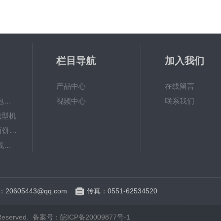
栏目导航
加入我们
产品中心
在线留言
SRSM-Ⅲ多功能面包生产线 酥饼机
视频中心
联系我们
成型机
SRXB-502曲奇小西饼挤花机
SRBM-Ⅲ包子生产线（包子机）
排盘机
20605443@qq.com
传真：0551-62534520
served.
备案号：皖ICP备20009877号-1