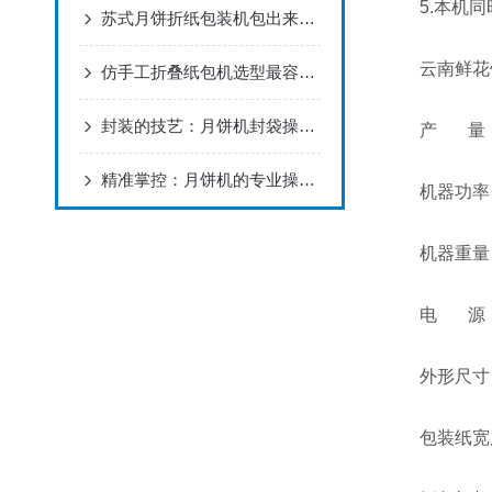
5.本机同
苏式月饼折纸包装机包出来总开裂？多半是折痕压力没调对
云南鲜花饼
仿手工折叠纸包机选型最容易踩的坑：只看速度不看换型时间
封装的技艺：月饼机封袋操作全解析
产 量： 20
精准掌控：月饼机的专业操作与高效使用指南
机器功率： 
机器重量： 
电 源： 2
外形尺寸： 13
包装纸宽度：