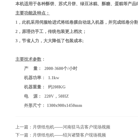
本机适用于各种酥饼、苏式月饼、绿豆冰糕、酥糖、蛋糕等产品
主要功能及特点：
1
，此
机采用伺服给进式将纸卷膜自动送入机器，并完成纸卷分
2
，原理仿手工，传统包装更上档次；
3
，节省人力，大大降低了包装成本;
主要技术参数
：
产 量： 2000-3600个/小时
机器功率： 1.1kw
机器重量： 约208KG
电 源： 220V，50HZ
外形尺寸： 1300x900x1450mm
上一篇：
月饼纸包机——河南驻马店客户现场视频
下一篇：
月饼纸包机——绍兴诸暨客户现场视频