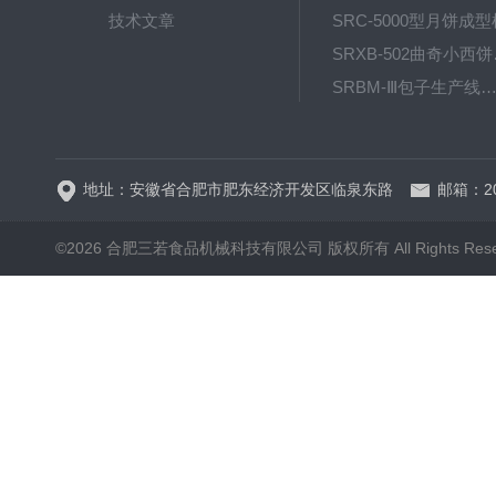
技术文章
SRC-5000型月饼成型
SRX
SRBM-Ⅲ包子生产线（包子机
SRP-640全自动排盘
地址：安徽省合肥市肥东经济开发区临泉东路
邮箱：20
©2026 合肥三若食品机械科技有限公司 版权所有 All Rights Rese