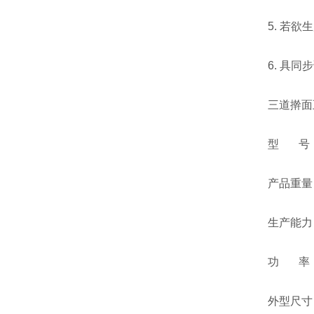
5. 若欲生
6. 具同步
三道擀面五
型 号：SR
产品重量：15
生产能力：10
功 率：
外型尺寸：52