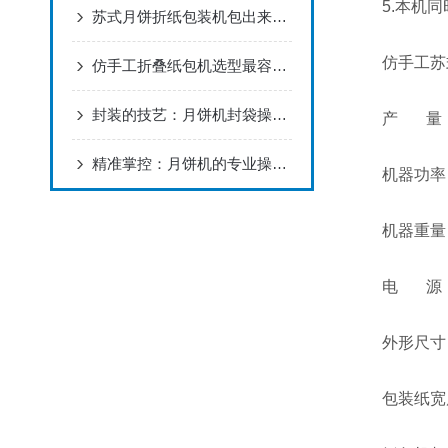
5.本机同
苏式月饼折纸包装机包出来总开裂？多半是折痕压力没调对
仿手工苏式
仿手工折叠纸包机选型最容易踩的坑：只看速度不看换型时间
封装的技艺：月饼机封袋操作全解析
产 量： 20
精准掌控：月饼机的专业操作与高效使用指南
机器功率： 
机器重量： 
电 源： 2
外形尺寸： 13
包装纸宽度：