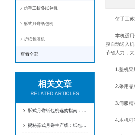
仿手工折叠纸包机
仿手工苏式
酥式月饼纸包机
本机适用于
折纸包装机
膜自动送入机
节省人力，大
查看全部
1.整机采用
相关文章
2.采用品
RELATED ARTICLES
3.伺服精
酥式月饼纸包机选购指南：3大核心参数解锁高效生产线！
4.本机可
揭秘苏式月饼生产线：纸包机如何保障层层酥皮完好如初？