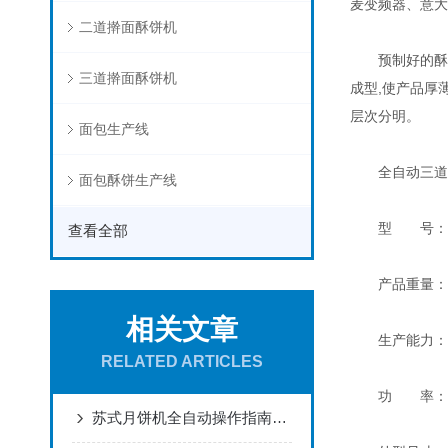
麦变频器、意大
二道擀面酥饼机
预制好的酥皮
三道擀面酥饼机
成型,使产品厚
层次分明。
面包生产线
全自动三道擀
面包酥饼生产线
型 号： SRS
查看全部
产品重量：15~
相关文章
生产能力：100
RELATED ARTICLES
功 率：5
苏式月饼机全自动操作指南：从酥皮压制到成品出炉，一个人也能日产千枚