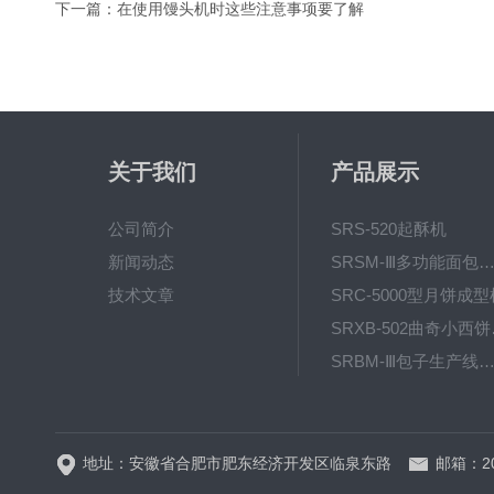
下一篇：
在使用馒头机时这些注意事项要了解
关于我们
产品展示
公司简介
SRS-520起酥机
新闻动态
SRSM-Ⅲ多功能面包生产线 酥饼
技术文章
SRC-5000型月饼成型
SRX
SRBM-Ⅲ包子生产线（包子机
SRP-640全自动排盘
地址：安徽省合肥市肥东经济开发区临泉东路
邮箱：20